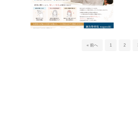
« 前へ
1
2