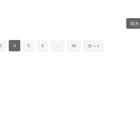
続き
3
4
5
6
…
44
次へ »