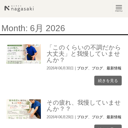
N
a
v
Month:
6月 2026
i
g
「このくらいの不調だから
a
大丈夫」と我慢していませ
t
んか？
i
2026年06月30日
|
ブログ
、
ブログ
、
最新情報
o
続きを見る
n
その疲れ、我慢していませ
んか？？
2026年06月29日
|
ブログ
、
ブログ
、
最新情報