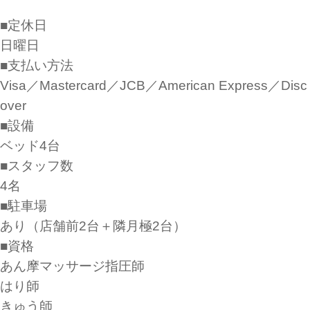
■定休日
日曜日
■支払い方法
Visa／Mastercard／JCB／American Express／Disc
over
■設備
ベッド4台
■スタッフ数
4名
■駐車場
あり（店舗前2台＋隣月極2台）
■資格
あん摩マッサージ指圧師
はり師
きゅう師