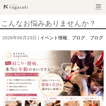
N
a
v
こんなお悩みありませんか？
i
g
2026年06月23日
|
イベント情報
、
ブログ
、
ブログ
a
t
i
o
n