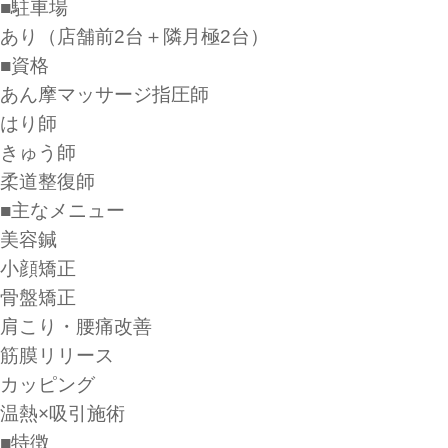
■駐車場
あり（店舗前2台＋隣月極2台）
■資格
あん摩マッサージ指圧師
はり師
きゅう師
柔道整復師
■主なメニュー
美容鍼
小顔矯正
骨盤矯正
肩こり・腰痛改善
筋膜リリース
カッピング
温熱×吸引施術
■特徴