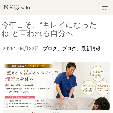
N
a
v
今年こそ、“キレイになった
i
ね”と言われる自分へ
g
a
2026年06月22日
|
ブログ
、
ブログ
、
最新情報
t
i
o
n