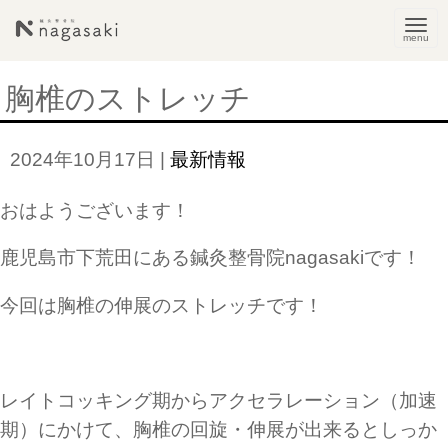
N
a
v
胸椎のストレッチ
i
g
2024年10月17日
|
最新情報
a
t
おはようございます！
i
o
鹿児島市下荒田にある鍼灸整骨院nagasakiです！
n
今回は胸椎の伸展のストレッチです！
レイトコッキング期からアクセラレーション（加速
期）にかけて、胸椎の回旋・伸展が出来るとしっか