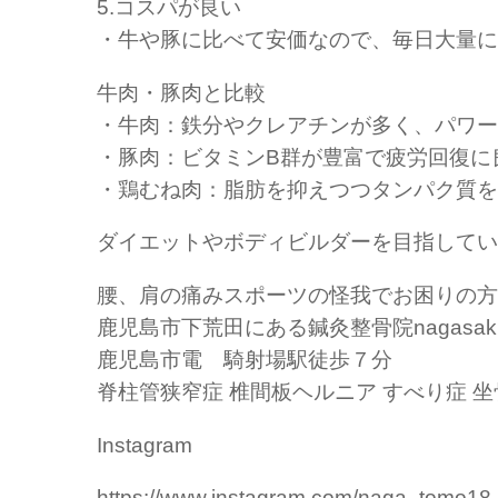
5.コスパが良い
・牛や豚に比べて安価なので、毎日大量に
牛肉・豚肉と比較
・牛肉：鉄分やクレアチンが多く、パワー
・豚肉：ビタミンB群が豊富で疲労回復に
・鶏むね肉：脂肪を抑えつつタンパク質を
ダイエットやボディビルダーを目指してい
腰、肩の痛みスポーツの怪我でお困りの方
鹿児島市下荒田にある鍼灸整骨院nagasak
鹿児島市電 騎射場駅徒歩７分
脊柱管狭窄症 椎間板ヘルニア すべり症 
Instagram
https://www.instagram.com/naga_tomo18