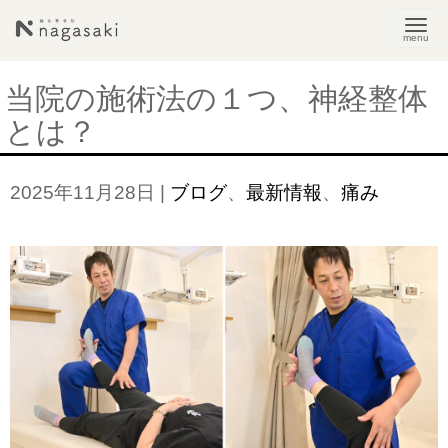
N
a
v
当院の施術法の１つ、神経整体
i
とは？
g
a
2025年11月28日
|
ブログ
、
最新情報
、
痛み
t
i
o
n