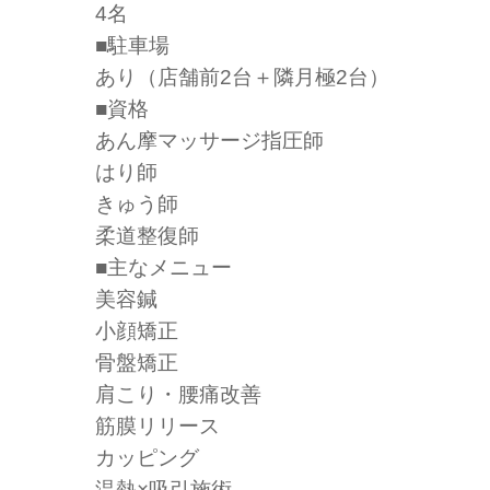
4名
■駐車場
あり（店舗前2台＋隣月極2台）
■資格
あん摩マッサージ指圧師
はり師
きゅう師
柔道整復師
■主なメニュー
美容鍼
小顔矯正
骨盤矯正
肩こり・腰痛改善
筋膜リリース
カッピング
温熱×吸引施術