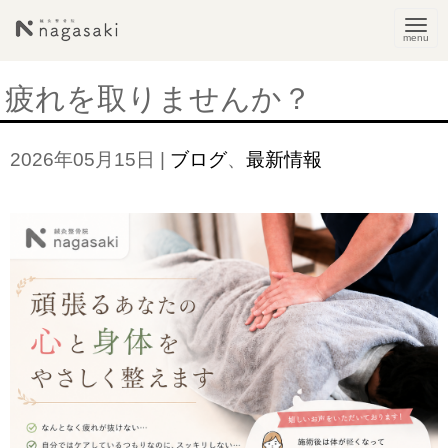
N
a
v
疲れを取りませんか？
i
g
2026年05月15日
|
ブログ
、
最新情報
a
t
i
o
n