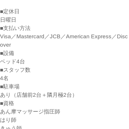
■定休日
日曜日
■支払い方法
Visa／Mastercard／JCB／American Express／Disc
over
■設備
ベッド4台
■スタッフ数
4名
■駐車場
あり（店舗前2台＋隣月極2台）
■資格
あん摩マッサージ指圧師
はり師
きゅう師