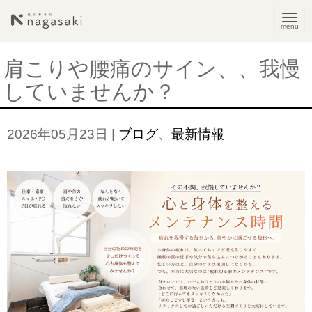
N
a
v
肩こりや腰痛のサイン、、我慢
i
していませんか？
g
a
2026年05月23日
|
ブログ
、
最新情報
t
i
o
n