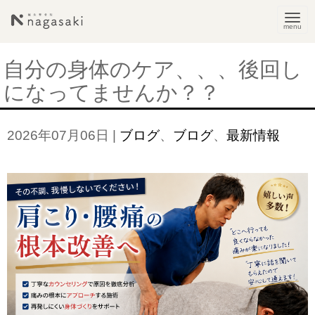
N
a
v
自分の身体のケア、、、後回し
i
になってませんか？？
g
a
2026年07月06日
|
ブログ
、
ブログ
、
最新情報
t
i
o
n