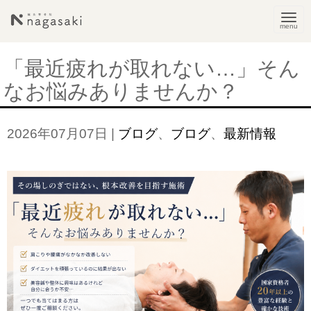
N
a
v
「最近疲れが取れない…」そん
i
なお悩みありませんか？
g
a
2026年07月07日
|
ブログ
、
ブログ
、
最新情報
t
i
o
n