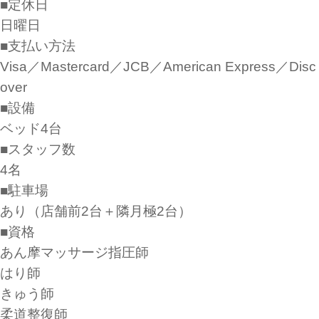
■定休日
日曜日
■支払い方法
Visa／Mastercard／JCB／American Express／Disc
over
■設備
ベッド4台
■スタッフ数
4名
■駐車場
あり（店舗前2台＋隣月極2台）
■資格
あん摩マッサージ指圧師
はり師
きゅう師
柔道整復師